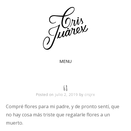
LOCAS
MENU
SKIP
TO
GOLONDRIN
CONTENT
68
Posted on
julio 2, 2019
by
crsjrx
EN EL
Compré flores para mi padre, y de pronto sentí, que
no hay cosa más triste que regalarle flores a un
muerto.