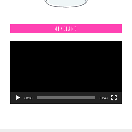
MEXILAND
Reproductor
de
vídeo
00:00
01:49