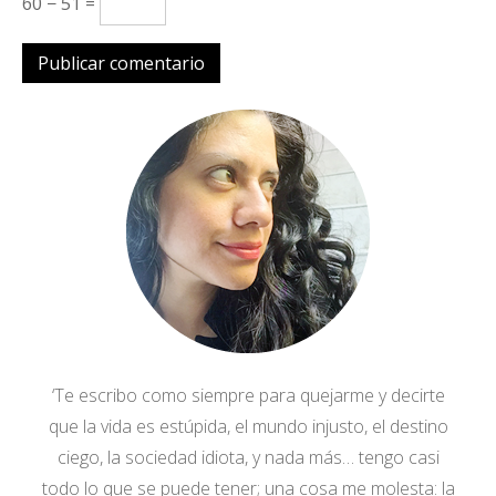
60 − 51 =
‘Te escribo como siempre para quejarme y decirte
que la vida es estúpida, el mundo injusto, el destino
ciego, la sociedad idiota, y nada más… tengo casi
todo lo que se puede tener; una cosa me molesta: la