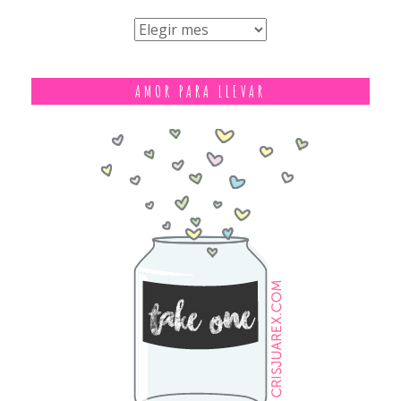
¿LO
PENSÉ
O
AMOR PARA LLEVAR
LO
DIJE?