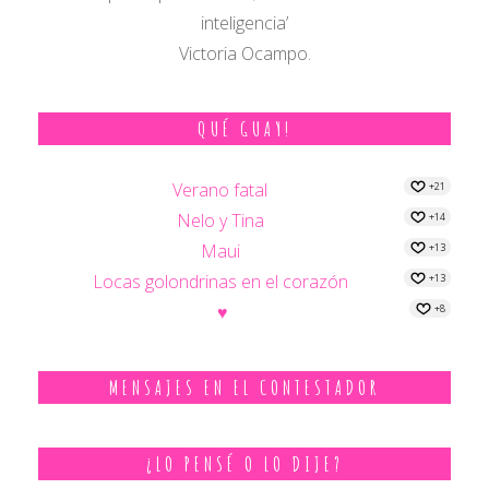
inteligencia’
Victoria Ocampo.
QUÉ GUAY!
Verano fatal
+21
Nelo y Tina
+14
Maui
+13
Locas golondrinas en el corazón
+13
♥
+8
MENSAJES EN EL CONTESTADOR
¿LO PENSÉ O LO DIJE?